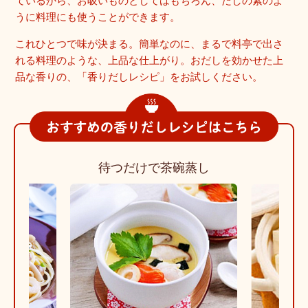
ているから、お吸いものとしてはもちろん、だしの素のよ
うに料理にも使うことができます。
これひとつで味が決まる。簡単なのに、まるで料亭で出さ
れる料理のような、上品な仕上がり。おだしを効かせた上
品な香りの、「香りだしレシピ」をお試しください。
パスタ
待つだけで茶碗蒸し
鶏