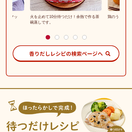
ベストマッ
火を止めて10分待つだけ！余熱で作る茶
鶏のうまみと
です♪
碗蒸しです。