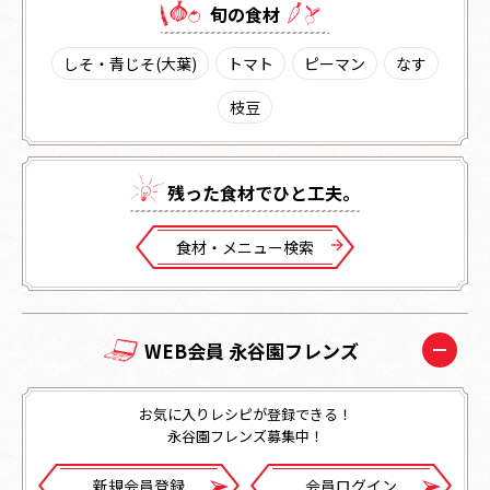
旬の⾷材
しそ・青じそ(大葉)
トマト
ピーマン
なす
枝豆
残った⾷材でひと⼯夫。
⾷材・メニュー検索
WEB会員 永谷園フレンズ
お気に入りレシピが登録できる！
永谷園フレンズ募集中！
新規会員登録
会員ログイン