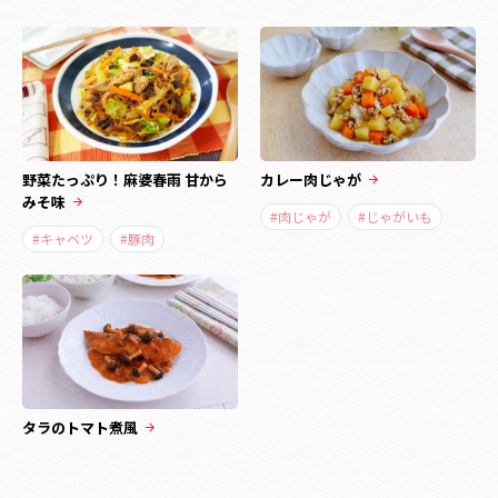
野菜たっぷり！麻婆春雨 甘から
カレー肉じゃが
みそ味
#肉じゃが
#じゃがいも
#キャベツ
#豚肉
タラのトマト煮風