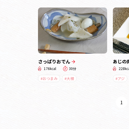
さっぱりおでん
あじの
176kcal
30分
228kc
#おつまみ
#大根
#アジ
1