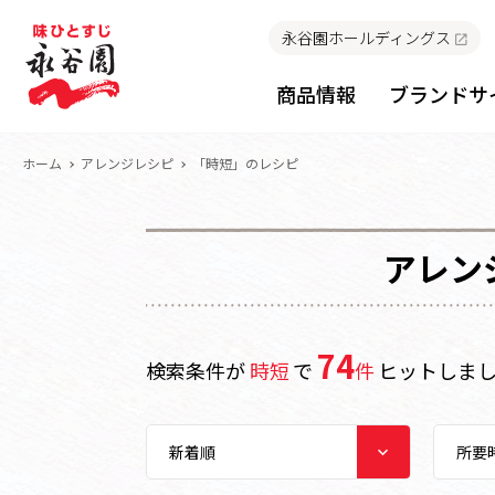
永谷園ホールディングス
商品情報
ブランドサ
ホーム
アレンジレシピ
「時短」のレシピ
アレン
74
検索条件が
時短
で
件
ヒットしま