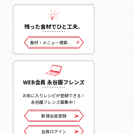
残った⾷材でひと⼯夫。
⾷材・メニュー検索
WEB会員 永谷園フレンズ
お気に入りレシピが登録できる！
永谷園フレンズ募集中！
新規会員登録
会員ログイン