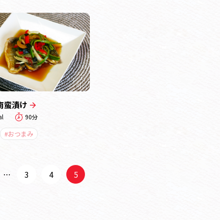
南蛮漬け
al
90分
#おつまみ
…
3
4
5