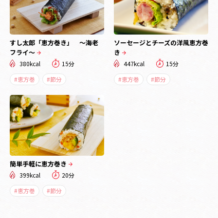
すし太郎「恵方巻き」 ～海老
ソーセージとチーズの洋風恵方巻
フライ～
き
380kcal
15分
447kcal
15分
#恵方巻
#節分
#恵方巻
#節分
簡単手軽に恵方巻き
399kcal
20分
#恵方巻
#節分