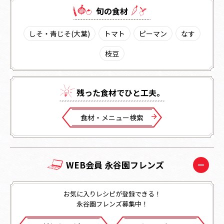
旬の⾷材
しそ・青じそ(大葉)
トマト
ピーマン
なす
枝豆
残った⾷材でひと⼯夫。
⾷材・メニュー検索
WEB会員 永谷園フレンズ
お気に入りレシピが登録できる！
永谷園フレンズ募集中！