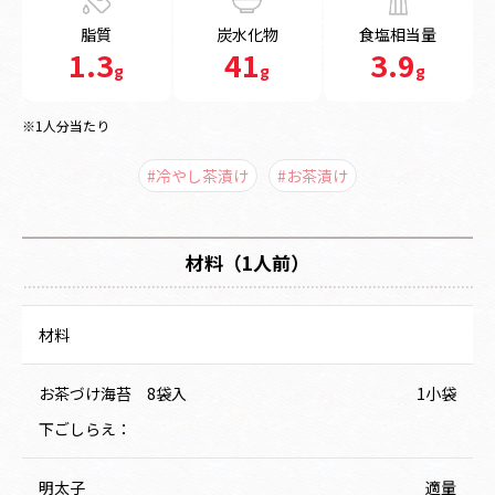
脂質
炭水化物
食塩相当量
1.3
41
3.9
g
g
g
※1人分当たり
#冷やし茶漬け
#お茶漬け
材料（1人前）
材料
お茶づけ海苔 8袋入
1小袋
下ごしらえ：
明太子
適量