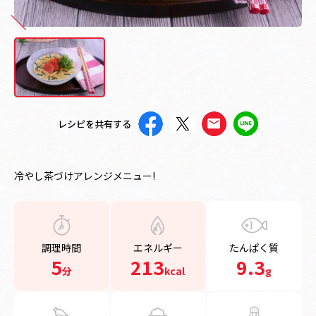
レシピを共有する
冷やし茶づけアレンジメニュー!
調理時間
エネルギー
たんぱく質
5
213
9.3
分
kcal
g