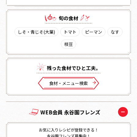
旬の⾷材
しそ・青じそ(大葉)
トマト
ピーマン
なす
枝豆
残った⾷材でひと⼯夫。
⾷材・メニュー検索
WEB会員 永谷園フレンズ
お気に入りレシピが登録できる！
永谷園フレンズ募集中！