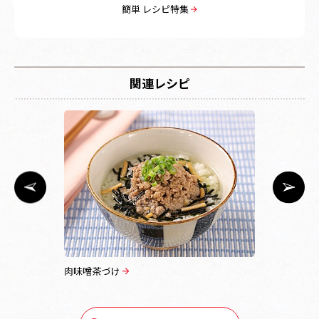
簡単 レシピ特集
関連レシピ
パスタ
肉味噌茶づけ
茶づけＤＥ