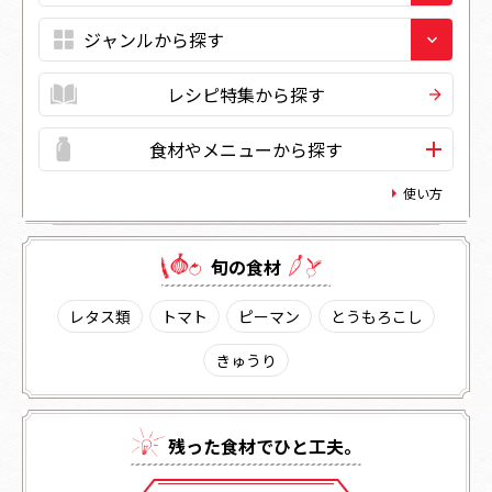
レシピ特集から探す
食材やメニューから探す
使い方
旬の⾷材
レタス類
トマト
ピーマン
とうもろこし
きゅうり
残った⾷材でひと⼯夫。