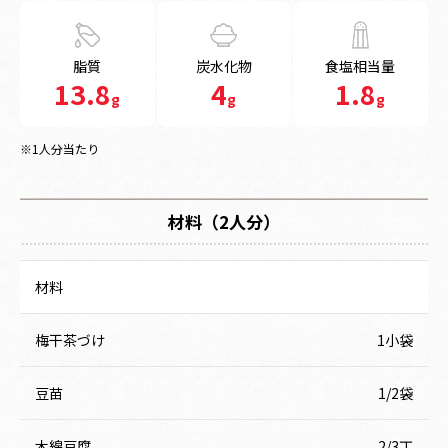
脂質
炭水化物
食塩相当量
13.8
4
1.8
g
g
g
※1人分当たり
材料（2人分）
材料
梅干茶づけ
1小袋
豆苗
1/2袋
木綿豆腐
2/3丁