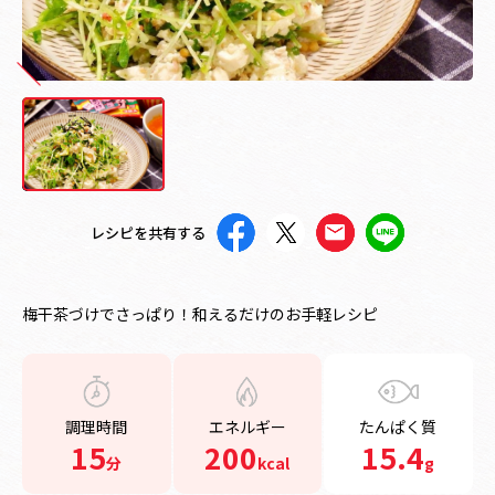
レシピを共有する
梅干茶づけでさっぱり！和えるだけのお手軽レシピ
調理時間
エネルギー
たんぱく質
15
200
15.4
分
kcal
g