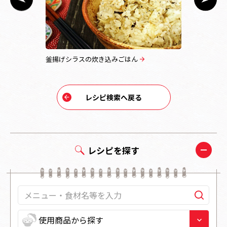
釜揚げシラスの炊き込みごはん
ひじきの煮
レシピ検索へ戻る
レシピを探す