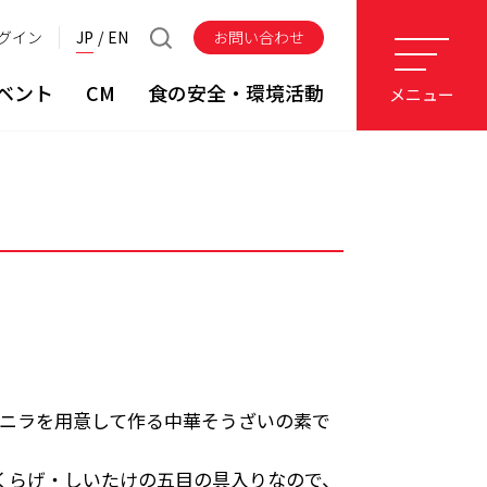
グイン
JP
EN
お問い合わせ
ベント
CM
食の安全・環境活動
メニュー
とニラを用意して作る中華そうざいの素で
くらげ・しいたけの五目の具入りなので、