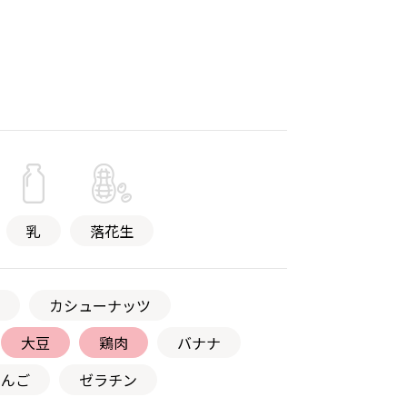
乳
落花生
カシューナッツ
大豆
鶏肉
バナナ
りんご
ゼラチン