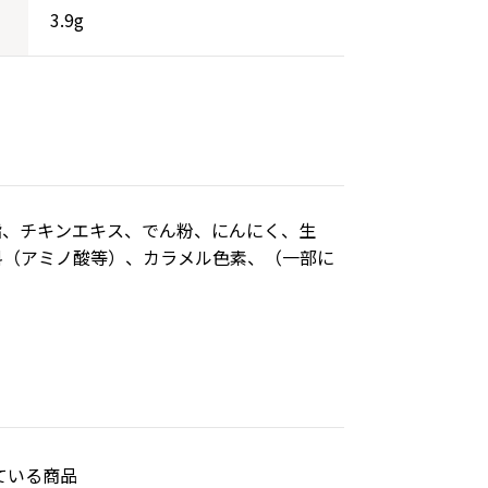
3.9g
脂、チキンエキス、でん粉、にんにく、生
料（アミノ酸等）、カラメル色素、（一部に
ている商品