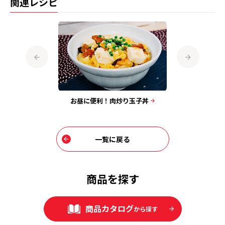
関連レシピ
腐
お昼に便利！肉炒り玉子丼
ニラ玉あ
一覧に戻る
商品を探す
商品カタログ
から探す