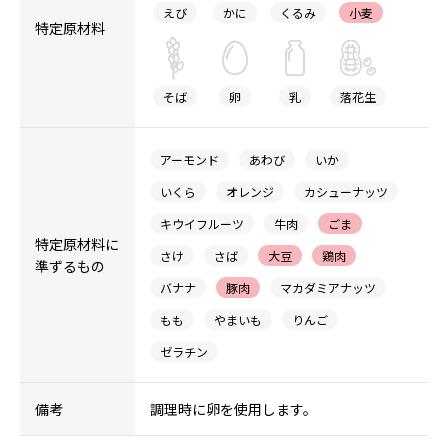
えび
かに
くるみ
小麦
特定原材料
そば
卵
乳
落花生
アーモンド
あわび
いか
いくら
オレンジ
カシューナッツ
キウイフルーツ
牛肉
ごま
特定原材料に
さけ
さば
大豆
鶏肉
準ずるもの
バナナ
豚肉
マカダミアナッツ
もも
やまいも
りんご
ゼラチン
備考
調理時に卵を使用します。