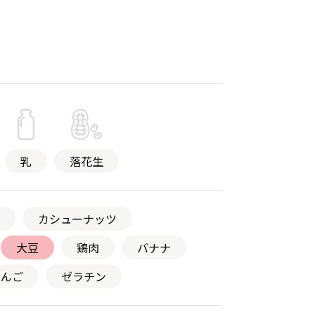
乳
落花生
カシューナッツ
大豆
鶏肉
バナナ
りんご
ゼラチン