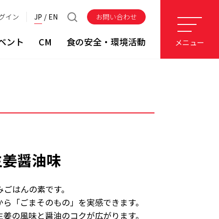
グイン
JP
EN
お問い合わせ
ベント
CM
食の安全・環境活動
メニュー
生姜醤油味
みごはんの素です。
から「ごまそのもの」を実感できます。
生姜の風味と醤油のコクが広がります。