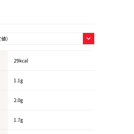
29kcal
1.1g
2.0g
1.7g