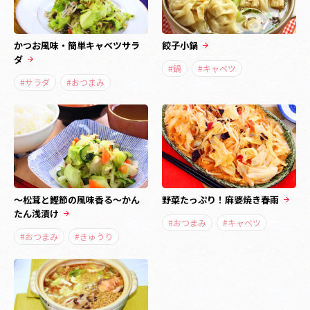
かつお風味・簡単キャベツサラ
餃子小鍋
ダ
#鍋
#キャベツ
#サラダ
#おつまみ
～松茸と鰹節の風味香る～かん
野菜たっぷり！麻婆焼き春雨
たん浅漬け
#おつまみ
#キャベツ
#おつまみ
#きゅうり