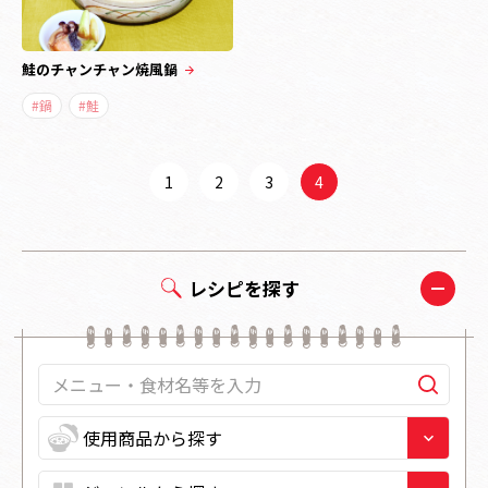
鮭のチャンチャン焼風鍋
#鍋
#鮭
1
2
3
4
レシピを探す