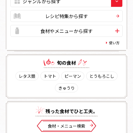
レシピ特集から探す
食材やメニューから探す
使い方
旬の⾷材
レタス類
トマト
ピーマン
とうもろこし
きゅうり
残った⾷材でひと⼯夫。
⾷材・メニュー検索