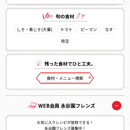
旬の⾷材
しそ・青じそ(大葉)
トマト
ピーマン
なす
枝豆
残った⾷材でひと⼯夫。
⾷材・メニュー検索
WEB会員 永谷園フレンズ
お気に入りレシピが登録できる！
永谷園フレンズ募集中！