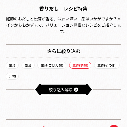
香りだし レシピ特集
鰹節のおだしと松茸が香る、味わい深い一品はいかがですか？メ
インからおかずまで、バリエーション豊富なレシピをご紹介しま
す。
さらに絞り込む
主菜
副菜
主食(ごはん類)
主食(麺類)
主食(その他)
汁物
絞り込み解除