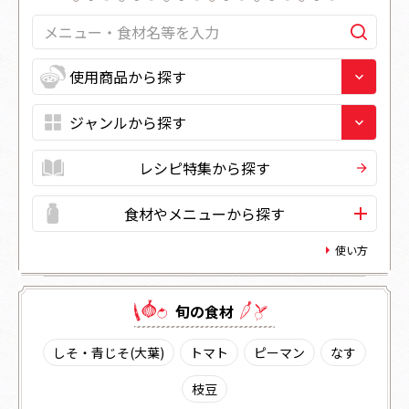
レシピ特集から探す
食材やメニューから探す
使い方
旬の⾷材
しそ・青じそ(大葉)
トマト
ピーマン
なす
枝豆