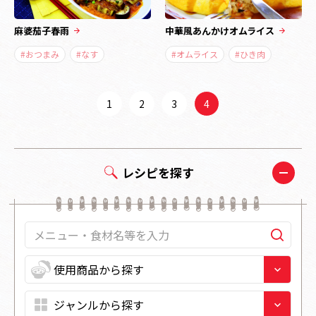
麻婆茄子春雨
中華風あんかけオムライス
#おつまみ
#なす
#オムライス
#ひき肉
1
2
3
4
レシピを探す