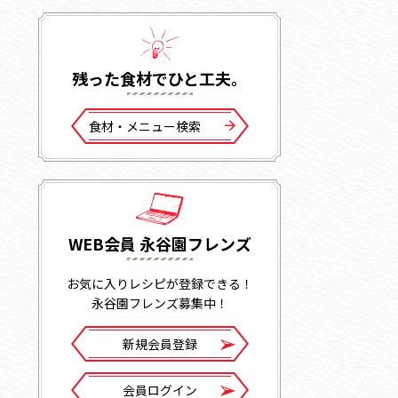
残った⾷材でひと⼯夫。
⾷材・メニュー検索
WEB会員 永谷園フレンズ
お気に入りレシピが登録できる！
永谷園フレンズ募集中！
新規会員登録
会員ログイン