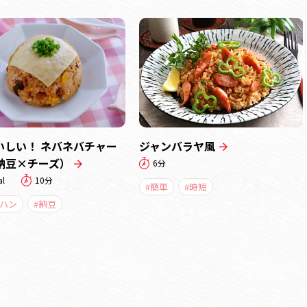
いしい！ ネバネバチャー
ジャンバラヤ風
納豆×チーズ）
6分
al
10分
#簡単
#時短
ーハン
#納豆