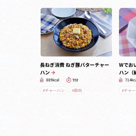
長ねぎ消費 ねぎ豚バターチャー
Wでお
ハン
ハン（
889kcal
9分
714kc
#チャーハン
#豚肉
#チャ