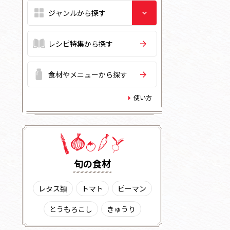
レシピ特集から探す
食材やメニューから探す
使い方
旬の⾷材
レタス類
トマト
ピーマン
とうもろこし
きゅうり