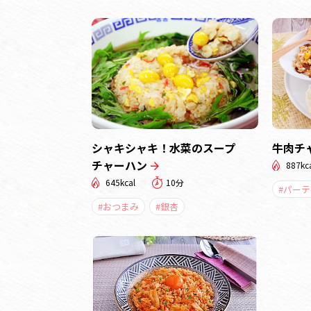
シャキシャキ！水菜のスープ
牛肉チ
チャーハン
887kc
645kcal
10分
#パー
#おつまみ
#銀杏