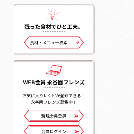
残った⾷材でひと⼯夫。
⾷材・メニュー検索
WEB会員 永谷園フレンズ
お気に入りレシピが登録できる！
永谷園フレンズ募集中！
新規会員登録
会員ログイン