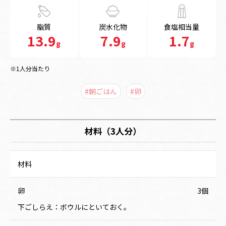
脂質
炭水化物
食塩相当量
13.9
7.9
1.7
g
g
g
※1人分当たり
#朝ごはん
#卵
材料（3人分）
材料
卵
3個
下ごしらえ：ボウルにといておく。