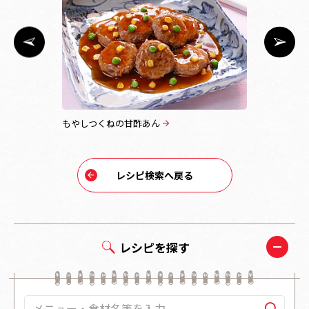
もやしつくねの甘酢あん
ポテトたっ
レシピ検索へ戻る
レシピを探す