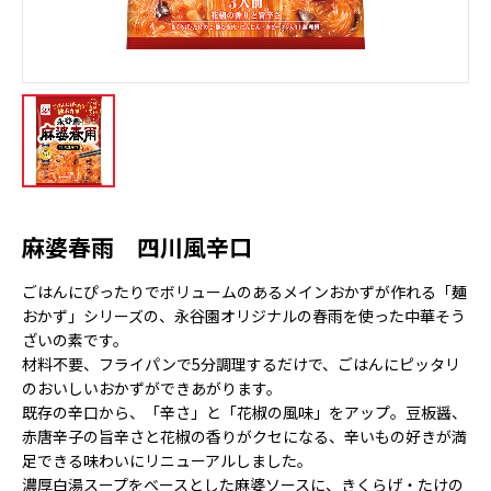
麻婆春雨 四川風辛口
ごはんにぴったりでボリュームのあるメインおかずが作れる「麺
おかず」シリーズの、永谷園オリジナルの春雨を使った中華そう
ざいの素です。
材料不要、フライパンで5分調理するだけで、ごはんにピッタリ
のおいしいおかずができあがります。
既存の辛口から、「辛さ」と「花椒の風味」をアップ。豆板醤、
赤唐辛子の旨辛さと花椒の香りがクセになる、辛いもの好きが満
足できる味わいにリニューアルしました。
濃厚白湯スープをベースとした麻婆ソースに、きくらげ・たけの