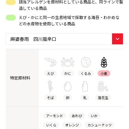
該当アレルゲンを原材料としている商品と、同ラインで製
造している商品
えび・かにと同一の生息地域で採取する海苔・わかめな
どの水産物を使用している商品
えび
かに
くるみ
小麦
特定原材料
そば
卵
乳
落花生
アーモンド
あわび
いか
いくら
オレンジ
カシューナッツ