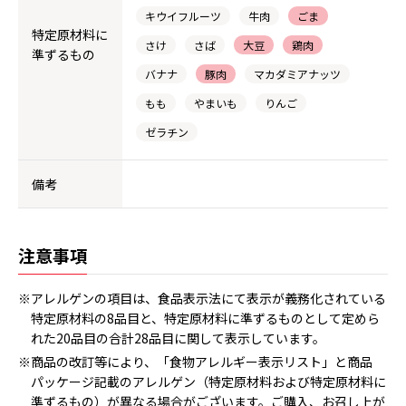
キウイフルーツ
牛肉
ごま
特定原材料に
さけ
さば
大豆
鶏肉
準ずるもの
バナナ
豚肉
マカダミアナッツ
もも
やまいも
りんご
ゼラチン
備考
注意事項
※アレルゲンの項目は、食品表示法にて表示が義務化されている
特定原材料の8品目と、特定原材料に準ずるものとして定めら
れた20品目の合計28品目に関して表示しています。
※商品の改訂等により、「食物アレルギー表示リスト」と商品
パッケージ記載のアレルゲン（特定原材料および特定原材料に
準ずるもの）が異なる場合がございます。ご購入、お召し上が