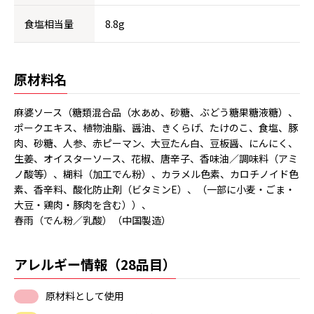
食塩相当量
8.8g
原材料名
麻婆ソース（糖類混合品（水あめ、砂糖、ぶどう糖果糖液糖）、
ポークエキス、植物油脂、醤油、きくらげ、たけのこ、食塩、豚
肉、砂糖、人参、赤ピーマン、大豆たん白、豆板醤、にんにく、
生姜、オイスターソース、花椒、唐辛子、香味油／調味料（アミ
ノ酸等）、糊料（加工でん粉）、カラメル色素、カロチノイド色
素、香辛料、酸化防止剤（ビタミンE）、（一部に小麦・ごま・
大豆・鶏肉・豚肉を含む））、
春雨（でん粉／乳酸）（中国製造）
アレルギー情報（28品目）
原材料として使用