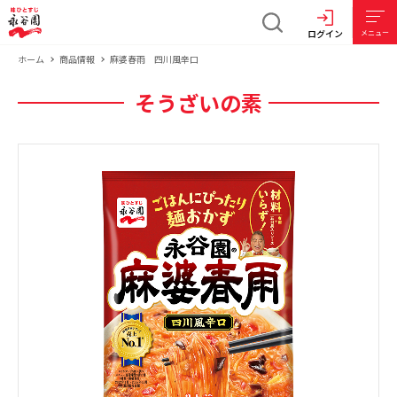
ログイン
メニュー
ホーム
商品情報
麻婆春雨 四川風辛口
そうざいの素