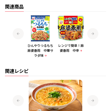
関連商品
ひんやりつるもち
ひんやりつるもち
レンジで簡単！麻
麻婆春雨 甘か
麻婆春雨 濃厚肉
麻婆春雨 中華サ
婆春雨 中辛
みそ味
みそ味
ラダ味
関連レシピ