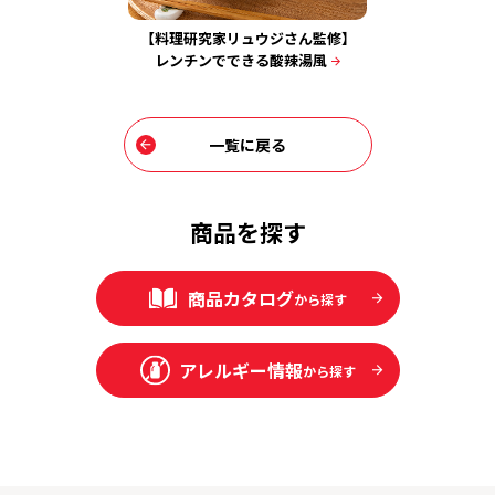
ジさん監修】
【料理研究家リュウジさん監修】
【料理研究
雨
レンチンでできる酸辣湯風
麻婆
一覧に戻る
商品を探す
商品カタログ
から探す
アレルギー情報
から探す