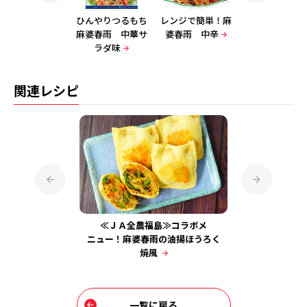
ひんやりつるもち
ひんやりつるもち
レンジで簡単！麻
麻婆春雨 甘か
麻婆春雨 濃厚肉
麻婆春雨 中華サ
婆春雨 中辛
みそ味
みそ味
ラダ味
関連レシピ
さり入れて♪
≪ＪＡ全農福島≫コラボメ
ピーマンと
軽麻辣湯
ニュー！麻婆春雨の油揚ほうろく
焼風
一覧に戻る