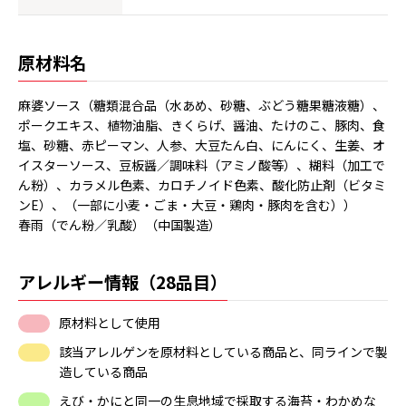
原材料名
麻婆ソース（糖類混合品（水あめ、砂糖、ぶどう糖果糖液糖）、
ポークエキス、植物油脂、きくらげ、醤油、たけのこ、豚肉、食
塩、砂糖、赤ピーマン、人参、大豆たん白、にんにく、生姜、オ
イスターソース、豆板醤／調味料（アミノ酸等）、糊料（加工で
ん粉）、カラメル色素、カロチノイド色素、酸化防止剤（ビタミ
ンE）、（一部に小麦・ごま・大豆・鶏肉・豚肉を含む））
春雨（でん粉／乳酸）（中国製造）
アレルギー情報（28品目）
原材料として使用
該当アレルゲンを原材料としている商品と、同ラインで製
造している商品
えび・かにと同一の生息地域で採取する海苔・わかめな