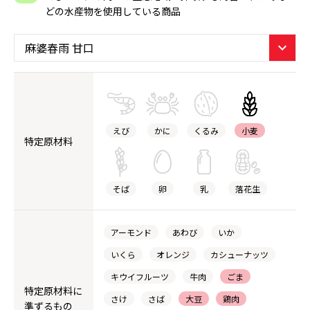
どの水産物を使用している商品
えび
かに
くるみ
小麦
特定原材料
そば
卵
乳
落花生
アーモンド
あわび
いか
いくら
オレンジ
カシューナッツ
キウイフルーツ
牛肉
ごま
特定原材料に
さけ
さば
大豆
鶏肉
準ずるもの