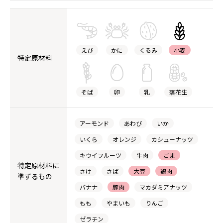
えび
かに
くるみ
小麦
特定原材料
そば
卵
乳
落花生
アーモンド
あわび
いか
いくら
オレンジ
カシューナッツ
キウイフルーツ
牛肉
ごま
特定原材料に
さけ
さば
大豆
鶏肉
準ずるもの
バナナ
豚肉
マカダミアナッツ
もも
やまいも
りんご
ゼラチン