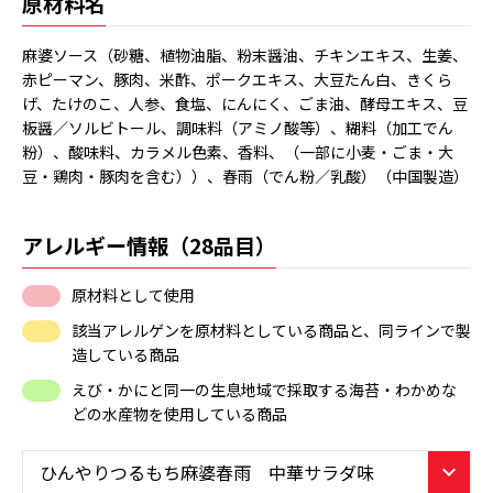
原材料名
麻婆ソース（砂糖、植物油脂、粉末醤油、チキンエキス、生姜、
赤ピーマン、豚肉、米酢、ポークエキス、大豆たん白、きくら
げ、たけのこ、人参、食塩、にんにく、ごま油、酵母エキス、豆
板醤／ソルビトール、調味料（アミノ酸等）、糊料（加工でん
粉）、酸味料、カラメル色素、香料、（一部に小麦・ごま・大
豆・鶏肉・豚肉を含む））、春雨（でん粉／乳酸）（中国製造）
アレルギー情報（28品目）
原材料として使用
該当アレルゲンを原材料としている商品と、同ラインで製
造している商品
えび・かにと同一の生息地域で採取する海苔・わかめな
どの水産物を使用している商品