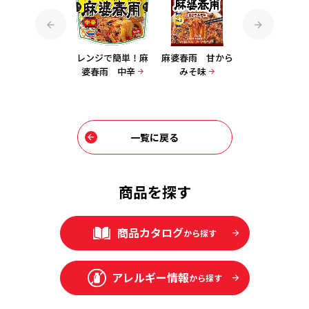
ひんやりつるもち
レンジで簡単！麻
麻婆春雨 甘から
麻婆春雨 四川
麻婆春雨 濃厚肉
婆春雨 中辛
みそ味
辛口
みそ味
一覧に戻る
商品を探す
商品カタログ
から探す
アレルギー情報
から探す