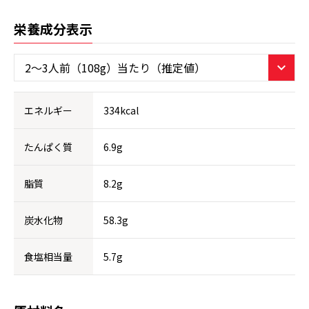
栄養成分表示
エネルギー
334kcal
たんぱく質
6.9g
脂質
8.2g
炭水化物
58.3g
食塩相当量
5.7g