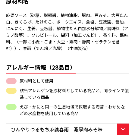
原材料名
麻婆ソース（砂糖、甜麺醤、植物油脂、豚肉、豆みそ、大豆たん
白、きくらげ、たけのこ、ポークエキス、食塩、豆豉醤、醤油、
にんにく、生姜、豆板醤、植物性たん白加水分解物／調味料（ア
ミノ酸等）、ソルビトール、糊料（加工でん粉）、香辛料、酸味
料、（一部に小麦・ごま・大豆・鶏肉・豚肉・ゼラチンを含
む））、春雨（でん粉／乳酸）（中国製造）
アレルギー情報（28品目）
原材料として使用
該当アレルゲンを原材料としている商品と、同ラインで製
造している商品
えび・かにと同一の生息地域で採取する海苔・わかめな
どの水産物を使用している商品