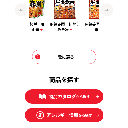
レンジで簡単！麻
麻婆春雨 甘から
麻婆春雨 四川風
麻婆春雨 中
婆春雨 中辛
みそ味
辛口
一覧に戻る
商品を探す
商品カタログ
から探す
アレルギー情報
から探す