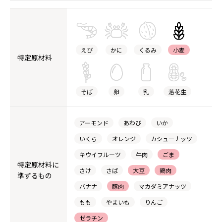
えび
かに
くるみ
小麦
特定原材料
そば
卵
乳
落花生
アーモンド
あわび
いか
いくら
オレンジ
カシューナッツ
キウイフルーツ
牛肉
ごま
特定原材料に
さけ
さば
大豆
鶏肉
準ずるもの
バナナ
豚肉
マカダミアナッツ
もも
やまいも
りんご
ゼラチン