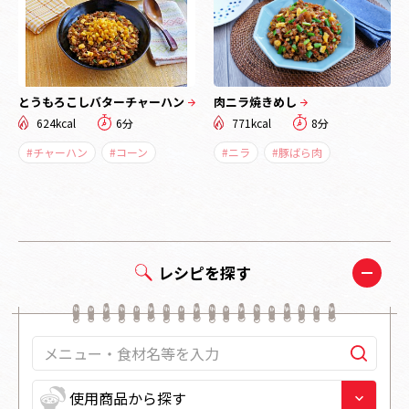
とうもろこしバターチャーハン
肉ニラ焼きめし
624kcal
6分
771kcal
8分
#チャーハン
#コーン
#ニラ
#豚ばら肉
レシピを探す