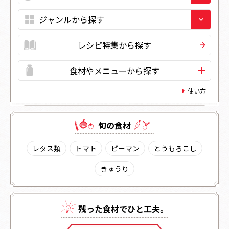
レシピ特集から探す
食材やメニューから探す
使い方
旬の⾷材
レタス類
トマト
ピーマン
とうもろこし
きゅうり
残った⾷材でひと⼯夫。