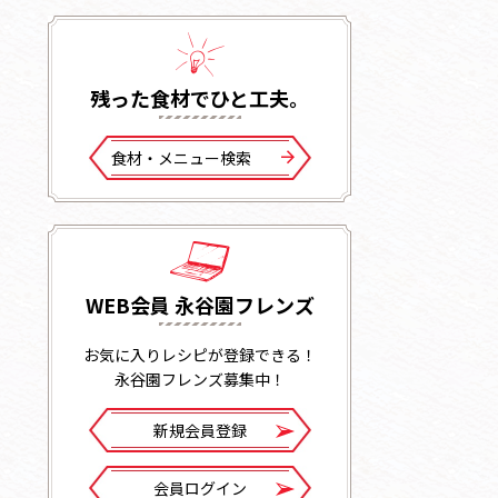
残った⾷材でひと⼯夫。
⾷材・メニュー検索
WEB会員 永谷園フレンズ
お気に入りレシピが登録できる！
永谷園フレンズ募集中！
新規会員登録
会員ログイン