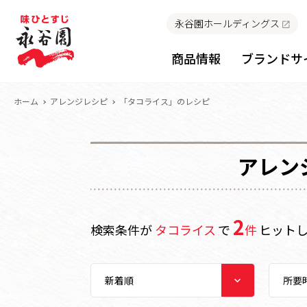
永谷園ホールディングス
商品情報
ブランドサ
ホーム
アレンジレシピ
「タコライス」のレシピ
アレン
2
検索条件が
タコライス
で
件
ヒット