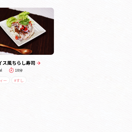
イス風ちらし寿司
al
10分
ティー
#すし