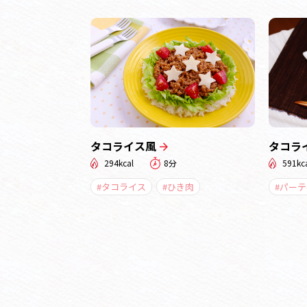
タコライス風
タコラ
294kcal
8分
591kc
#タコライス
#ひき肉
#パー