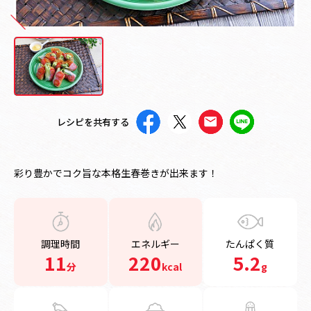
レシピを共有する
彩り豊かでコク旨な本格生春巻きが出来ます！
調理時間
エネルギー
たんぱく質
11
220
5.2
分
kcal
g