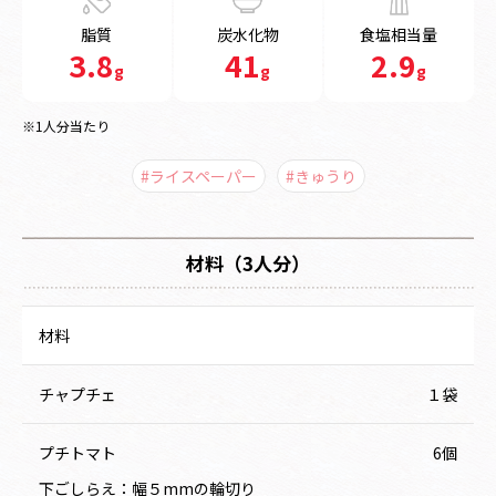
脂質
炭水化物
食塩相当量
3.8
41
2.9
g
g
g
※1人分当たり
#ライスペーパー
#きゅうり
材料（3人分）
材料
チャプチェ
１袋
プチトマト
6個
下ごしらえ：幅５mmの輪切り