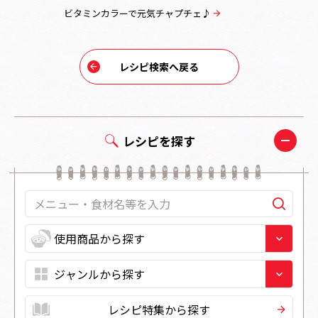
ビタミンカラーで元気チャプチェ♪
韓国風 鰹
レシピ検索へ戻る
レシピを探す
レシピ特集から探す