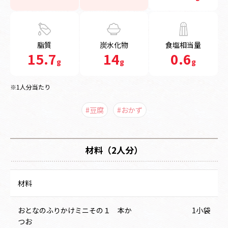
脂質
炭水化物
食塩相当量
15.7
14
0.6
g
g
g
※1人分当たり
#豆腐
#おかず
材料（2人分）
材料
おとなのふりかけミニその１ 本か
1小袋
つお