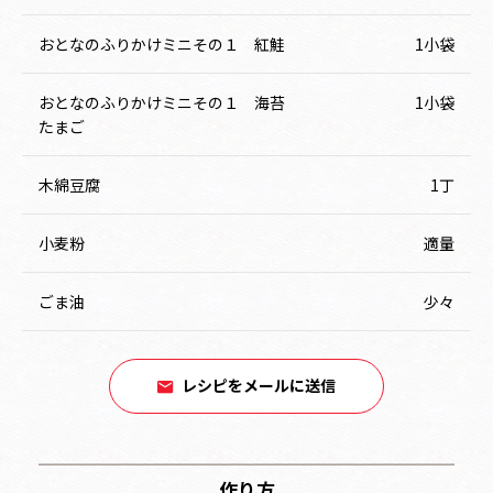
おとなのふりかけミニその１ 紅鮭
1小袋
おとなのふりかけミニその１ 海苔
1小袋
たまご
木綿豆腐
1丁
小麦粉
適量
ごま油
少々
レシピをメールに送信
作り方