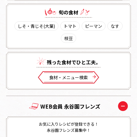
旬の⾷材
しそ・青じそ(大葉)
トマト
ピーマン
なす
枝豆
残った⾷材でひと⼯夫。
⾷材・メニュー検索
WEB会員 永谷園フレンズ
お気に入りレシピが登録できる！
永谷園フレンズ募集中！