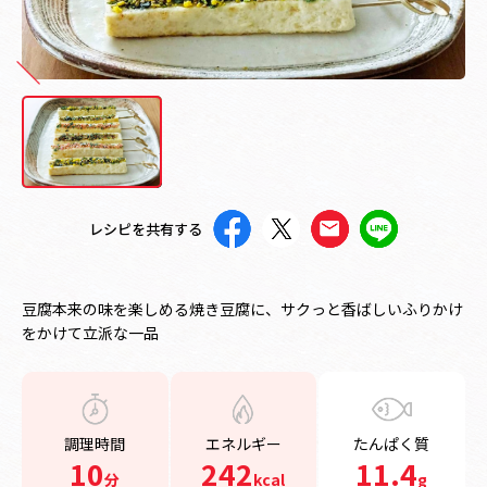
レシピを共有する
豆腐本来の味を楽しめる焼き豆腐に、サクっと香ばしいふりかけ
をかけて立派な一品
調理時間
エネルギー
たんぱく質
10
242
11.4
分
kcal
g