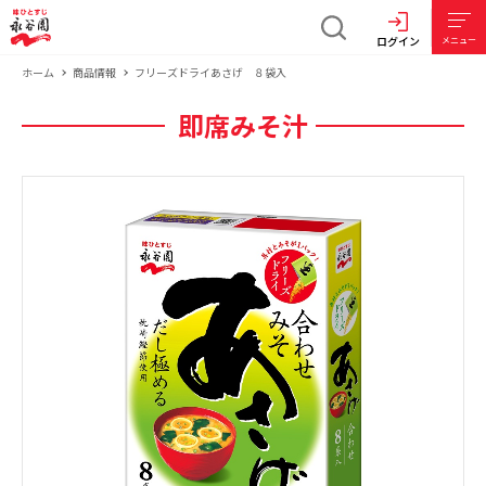
ログイン
メニュー
ホーム
商品情報
フリーズドライあさげ ８袋入
即席みそ汁