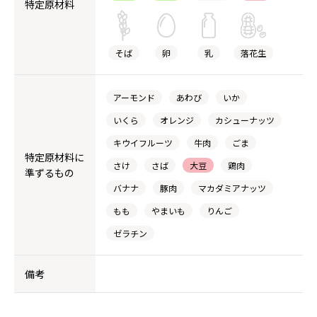
特定原材料
そば
卵
乳
落花生
アーモンド
あわび
いか
いくら
オレンジ
カシューナッツ
キウイフルーツ
牛肉
ごま
特定原材料に
さけ
さば
大豆
鶏肉
準ずるもの
バナナ
豚肉
マカダミアナッツ
もも
やまいも
りんご
ゼラチン
備考