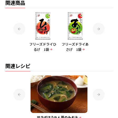
関連商品
フリーズドライゆ
フリーズドライひ
フリーズドライあ
フリーズドライ
うげ 1袋
るげ 1袋
さげ 1袋
うげ ８袋入
関連レシピ
そ汁
サラダほうれん草のみそ汁
きゅ