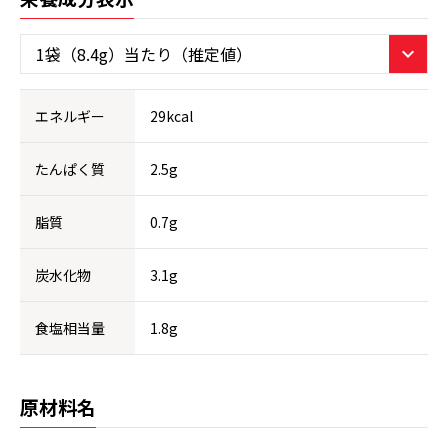
エネルギー
29kcal
たんぱく質
2.5g
脂質
0.7g
炭水化物
3.1g
食塩相当量
1.8g
原材料名