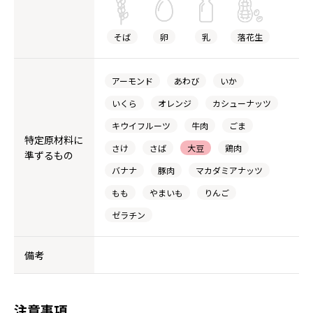
そば
卵
乳
落花生
アーモンド
あわび
いか
いくら
オレンジ
カシューナッツ
キウイフルーツ
牛肉
ごま
特定原材料に
さけ
さば
大豆
鶏肉
準ずるもの
バナナ
豚肉
マカダミアナッツ
もも
やまいも
りんご
ゼラチン
備考
注意事項