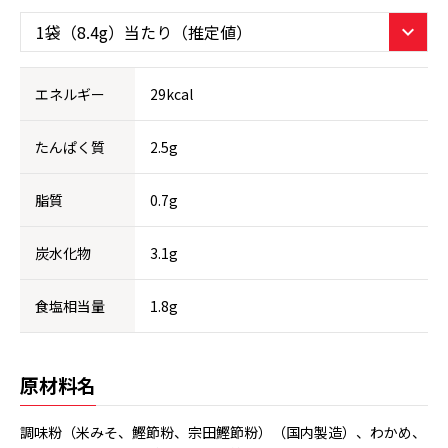
エネルギー
29kcal
たんぱく質
2.5g
脂質
0.7g
炭水化物
3.1g
食塩相当量
1.8g
原材料名
調味粉（米みそ、鰹節粉、宗田鰹節粉）（国内製造）、わかめ、