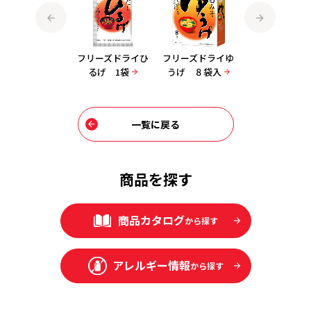
フリーズドライゆ
フリーズドライひ
フリーズドライゆ
フリーズドライ
うげ 1袋
るげ 1袋
うげ ８袋入
るげ ８袋入
一覧に戻る
商品を探す
商品カタログ
から探す
アレルギー情報
から探す