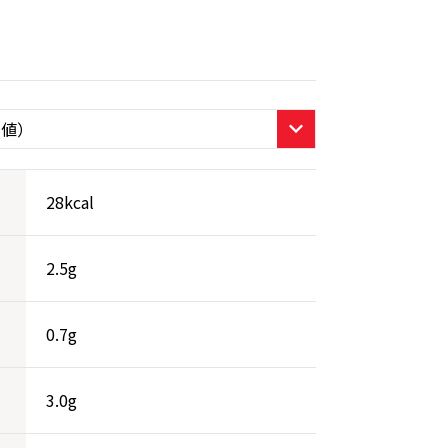
28kcal
2.5g
0.7g
3.0g