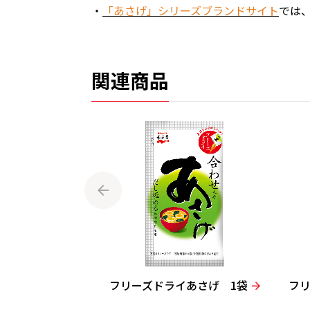
・
「あさげ」シリーズブランドサイト
では
関連商品
ひるげ 1袋
フリーズドライあさげ 1袋
フ