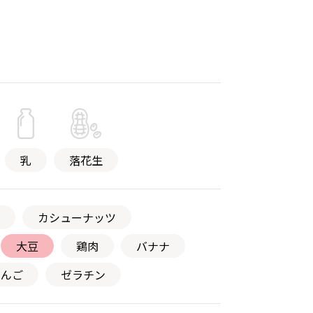
乳
落花生
カシューナッツ
大豆
鶏肉
バナナ
りんご
ゼラチン