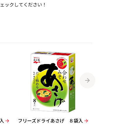
チェックしてください！
入
フリーズドライあさげ ８袋入
フリーズドラ