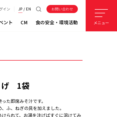
グイン
JP
EN
お問い合わせ
ベント
CM
食の安全・環境活動
メニュー
げ 1袋
使った即席みそ汁です。
め、ふ、ねぎの具を加えました。
あけられて、お湯を注げばすぐに溶けてみ