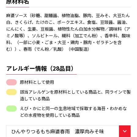
原材料名
麻婆ソース（砂糖、甜麺醤、植物油脂、豚肉、豆みそ、大豆たん
白、きくらげ、たけのこ、ポークエキス、食塩、豆豉醤、醤油、
にんにく、生姜、豆板醤、植物性たん白加水分解物／調味料（ア
ミノ酸等）、ソルビトール、糊料（加工でん粉）、香辛料、酸味
料、（一部に小麦・ごま・大豆・鶏肉・豚肉・ゼラチンを含
む））、春雨（でん粉／乳酸）（中国製造）
アレルギー情報（28品目）
原材料として使用
該当アレルゲンを原材料としている商品と、同ラインで製
造している商品
えび・かにと同一の生息地域で採取する海苔・わかめな
どの水産物を使用している商品