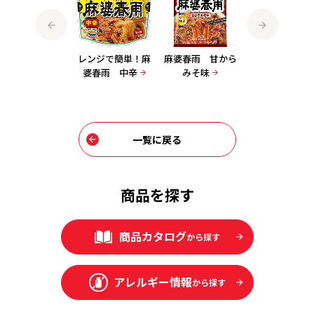
ひんやりつるもち
レンジで簡単！麻
麻婆春雨 甘から
麻婆春雨 四川
麻婆春雨 中華サ
婆春雨 中辛
みそ味
辛口
ラダ味
一覧に戻る
商品を探す
商品カタログ
から探す
アレルギー情報
から探す