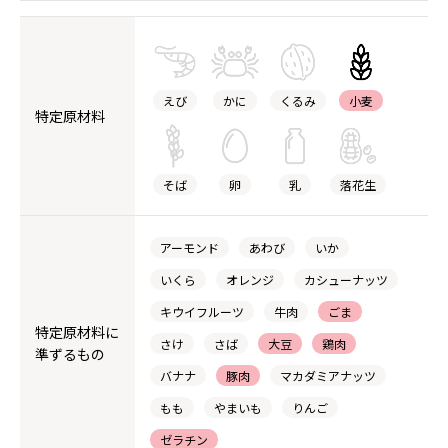
えび
かに
くるみ
小麦
特定原材料
そば
卵
乳
落花生
アーモンド
あわび
いか
いくら
オレンジ
カシューナッツ
キウイフルーツ
牛肉
ごま
特定原材料に
さけ
さば
大豆
鶏肉
準ずるもの
バナナ
豚肉
マカダミアナッツ
もも
やまいも
りんご
ゼラチン