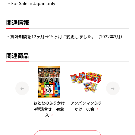
・For Sale in Japan only
関連情報
・賞味期間を12ヶ月→15ヶ月に変更しました。（2022年3月）
関連商品
5種詰合せふりか
おとなのふりかけ
アンパンマンふり
5種詰合せふり
け徳用50食入
4種詰合せ 40食
かけ 60食
け徳用50食入
入