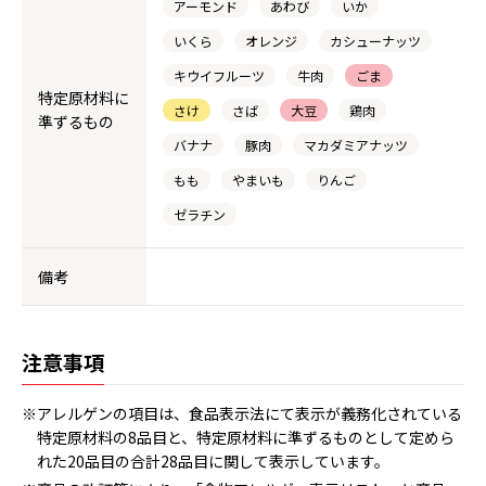
アーモンド
あわび
いか
いくら
オレンジ
カシューナッツ
キウイフルーツ
牛肉
ごま
特定原材料に
さけ
さば
大豆
鶏肉
準ずるもの
バナナ
豚肉
マカダミアナッツ
もも
やまいも
りんご
ゼラチン
備考
注意事項
※アレルゲンの項目は、食品表示法にて表示が義務化されている
特定原材料の8品目と、特定原材料に準ずるものとして定めら
れた20品目の合計28品目に関して表示しています。