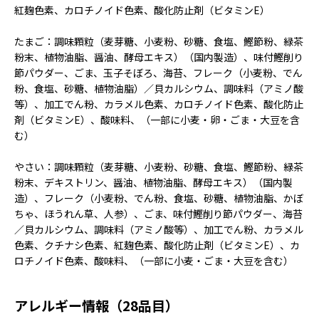
紅麹色素、カロチノイド色素、酸化防止剤（ビタミンE）
たまご：調味顆粒（麦芽糖、小麦粉、砂糖、食塩、鰹節粉、緑茶
粉末、植物油脂、醤油、酵母エキス）（国内製造）、味付鰹削り
節パウダー、ごま、玉子そぼろ、海苔、フレーク（小麦粉、でん
粉、食塩、砂糖、植物油脂）／貝カルシウム、調味料（アミノ酸
等）、加工でん粉、カラメル色素、カロチノイド色素、酸化防止
剤（ビタミンE）、酸味料、（一部に小麦・卵・ごま・大豆を含
む）
やさい：調味顆粒（麦芽糖、小麦粉、砂糖、食塩、鰹節粉、緑茶
粉末、デキストリン、醤油、植物油脂、酵母エキス）（国内製
造）、フレーク（小麦粉、でん粉、食塩、砂糖、植物油脂、かぼ
ちゃ、ほうれん草、人参）、ごま、味付鰹削り節パウダー、海苔
／貝カルシウム、調味料（アミノ酸等）、加工でん粉、カラメル
色素、クチナシ色素、紅麹色素、酸化防止剤（ビタミンE）、カ
ロチノイド色素、酸味料、（一部に小麦・ごま・大豆を含む）
アレルギー情報（28品目）