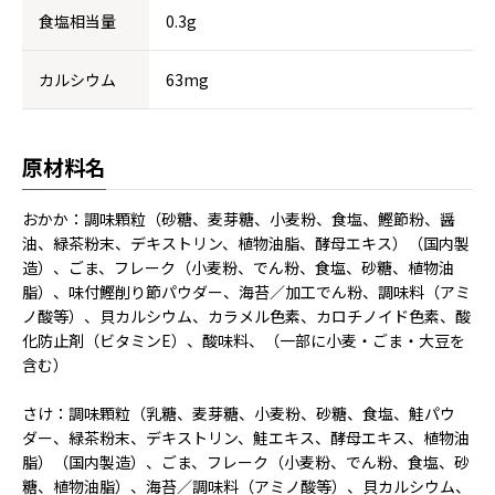
食塩相当量
0.3g
カルシウム
63mg
原材料名
おかか：調味顆粒（砂糖、麦芽糖、小麦粉、食塩、鰹節粉、醤
油、緑茶粉末、デキストリン、植物油脂、酵母エキス）（国内製
造）、ごま、フレーク（小麦粉、でん粉、食塩、砂糖、植物油
脂）、味付鰹削り節パウダー、海苔／加工でん粉、調味料（アミ
ノ酸等）、貝カルシウム、カラメル色素、カロチノイド色素、酸
化防止剤（ビタミンE）、酸味料、（一部に小麦・ごま・大豆を
含む）
さけ：調味顆粒（乳糖、麦芽糖、小麦粉、砂糖、食塩、鮭パウ
ダー、緑茶粉末、デキストリン、鮭エキス、酵母エキス、植物油
脂）（国内製造）、ごま、フレーク（小麦粉、でん粉、食塩、砂
糖、植物油脂）、海苔／調味料（アミノ酸等）、貝カルシウム、