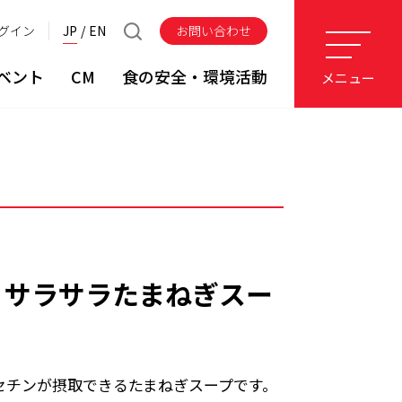
グイン
JP
EN
お問い合わせ
ベント
CM
食の安全・環境活動
メニュー
 サラサラたまねぎスー
ルセチンが摂取できるたまねぎスープです。