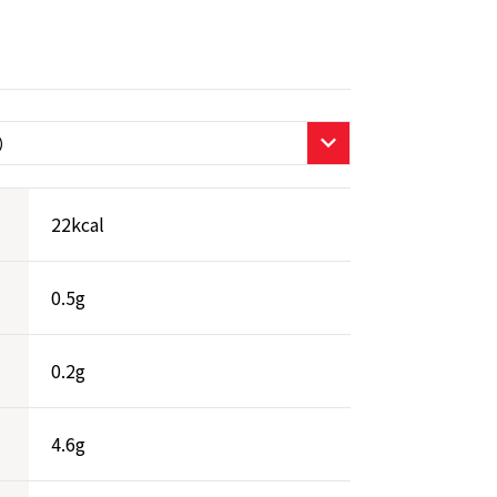
22kcal
0.5g
0.2g
4.6g