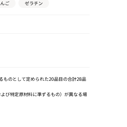
りんご
ゼラチン
ものとして定められた20品目の合計28品
および特定原材料に準ずるもの）が異なる場