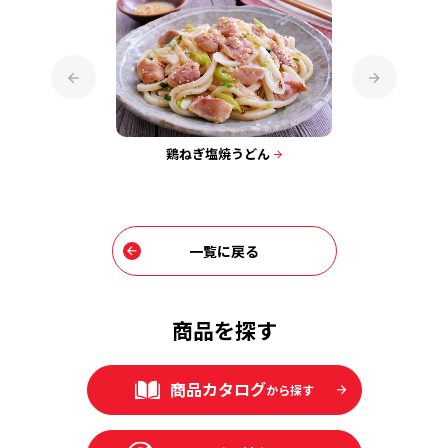
鶏ねぎ塩焼うどん
鶏塩ふ
ウジさん考
卵パスタ
一覧に戻る
商品を探す
商品カタログ
から探す