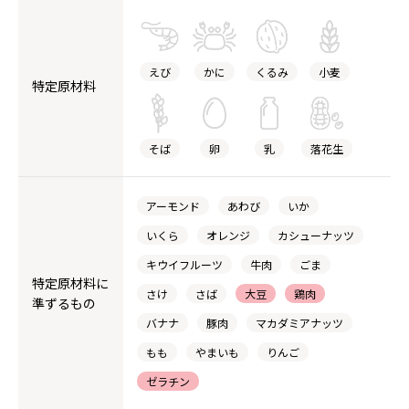
えび
かに
くるみ
小麦
特定原材料
そば
卵
乳
落花生
アーモンド
あわび
いか
いくら
オレンジ
カシューナッツ
キウイフルーツ
牛肉
ごま
特定原材料に
さけ
さば
大豆
鶏肉
準ずるもの
バナナ
豚肉
マカダミアナッツ
もも
やまいも
りんご
ゼラチン