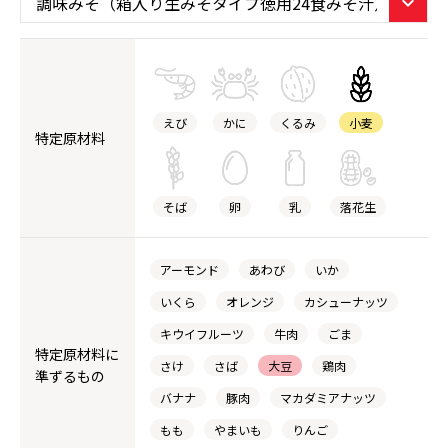
えび
かに
くるみ
小麦
特定原材料
そば
卵
乳
落花生
アーモンド
あわび
いか
いくら
オレンジ
カシューナッツ
キウイフルーツ
牛肉
ごま
特定原材料に
さけ
さば
大豆
鶏肉
準ずるもの
バナナ
豚肉
マカダミアナッツ
もも
やまいも
りんご