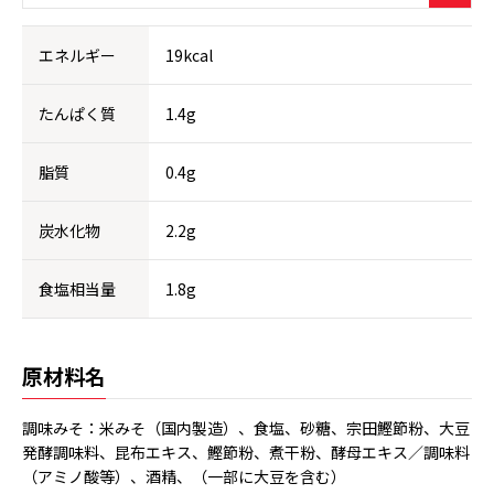
エネルギー
19kcal
たんぱく質
1.4g
脂質
0.4g
炭水化物
2.2g
食塩相当量
1.8g
原材料名
調味みそ：米みそ（国内製造）、食塩、砂糖、宗田鰹節粉、大豆
発酵調味料、昆布エキス、鰹節粉、煮干粉、酵母エキス／調味料
（アミノ酸等）、酒精、（一部に大豆を含む）