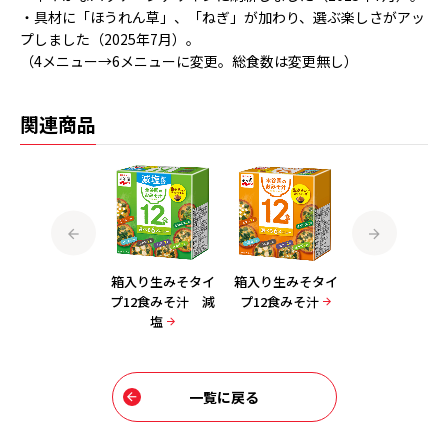
・具材に「ほうれん草」、「ねぎ」が加わり、選ぶ楽しさがアッ
プしました（2025年7月）。
（4メニュー→6メニューに変更。総食数は変更無し）
関連商品
箱入り生みそタイ
箱入り生みそタイ
箱入り生みそタイ
箱入り生みそタ
プ徳用24食みそ
プ12食みそ汁 減
プ12食みそ汁
プ徳用24食み
汁 減塩
塩
汁 減塩
一覧に戻る