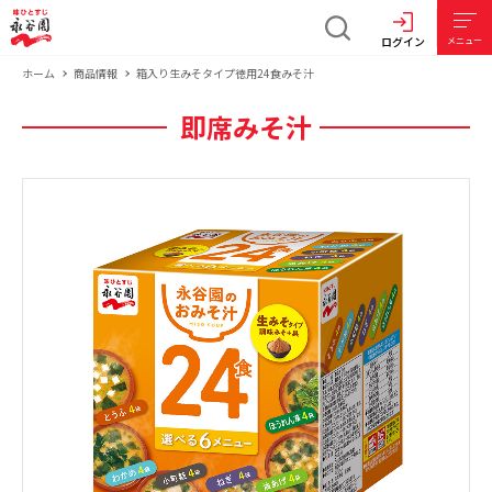
ログイン
メニュー
ホーム
商品情報
箱入り生みそタイプ徳用24食みそ汁
即席みそ汁