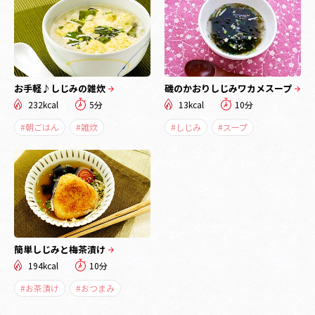
お手軽♪しじみの雑炊
磯のかおりしじみワカメスープ
232kcal
5分
13kcal
10分
#朝ごはん
#雑炊
#しじみ
#スープ
簡単しじみと梅茶漬け
194kcal
10分
#お茶漬け
#おつまみ