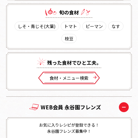
旬の⾷材
しそ・青じそ(大葉)
トマト
ピーマン
なす
枝豆
残った⾷材でひと⼯夫。
⾷材・メニュー検索
WEB会員 永谷園フレンズ
お気に入りレシピが登録できる！
永谷園フレンズ募集中！