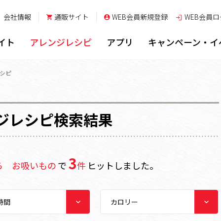
会社情報
通販サイト
WEB会員新規登録
WEB会員
ロ
イト
アレンジレシピ
アプリ
キャンペーン・イ
レシピ
ジレシピ検索結果
3
ら お吸いもの
で
件
ヒットしました。