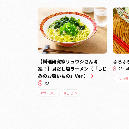
【料理研究家リュウジさん考
ふろふ
案！】貝だし塩ラーメン（「しじ
23kcal
みのお吸いもの」Ver.）
#おつま
9分
#ラーメン
#しじみ