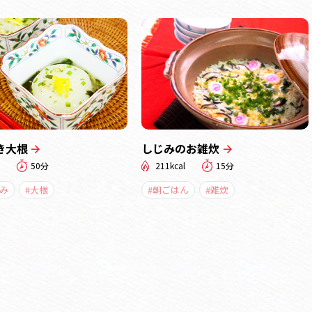
き大根
しじみのお雑炊
50分
211kcal
15分
み
#大根
#朝ごはん
#雑炊