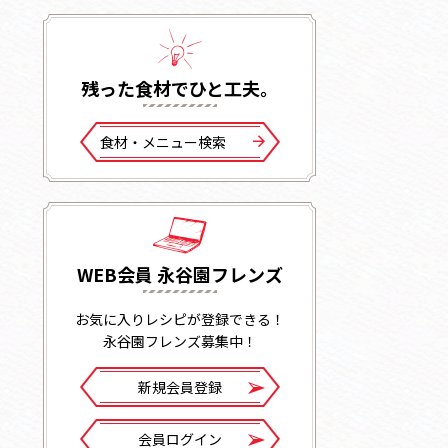
残った⾷材でひと⼯夫。
⾷材・メニュー検索
WEB会員 永谷園フレンズ
お気に入りレシピが登録できる！
永谷園フレンズ募集中！
新規会員登録
会員ログイン