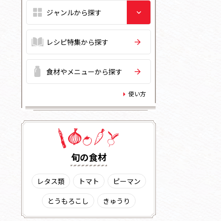
レシピ特集から探す
食材やメニューから探す
使い方
旬の⾷材
レタス類
トマト
ピーマン
とうもろこし
きゅうり