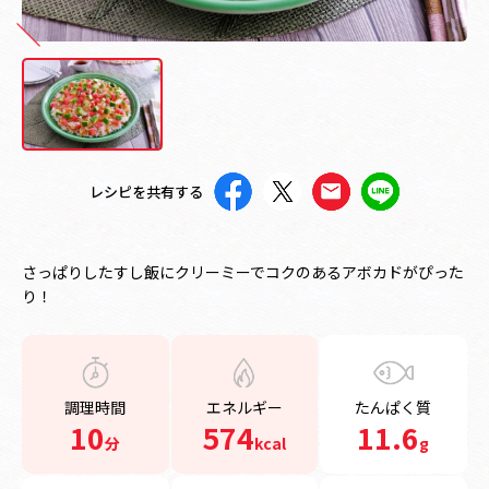
レシピを共有する
さっぱりしたすし飯にクリーミーでコクのあるアボカドがぴった
り！
調理時間
エネルギー
たんぱく質
10
574
11.6
分
kcal
g