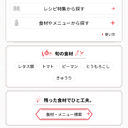
レシピ特集から探す
食材やメニューから探す
使い方
旬の⾷材
レタス類
トマト
ピーマン
とうもろこし
きゅうり
残った⾷材でひと⼯夫。
⾷材・メニュー検索