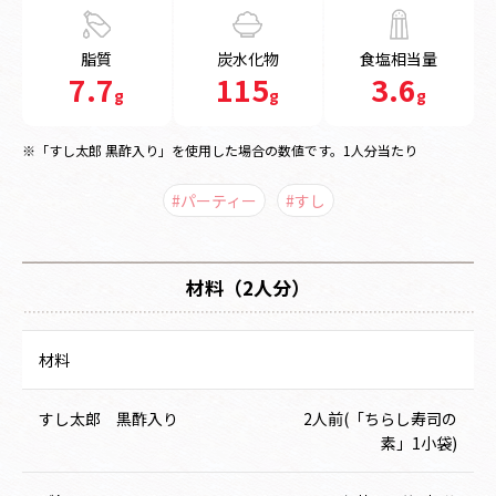
脂質
炭水化物
食塩相当量
7.7
115
3.6
g
g
g
※「すし太郎 黒酢入り」を使用した場合の数値です。1人分当たり
#パーティー
#すし
材料（2人分）
材料
すし太郎 黒酢入り
2人前(「ちらし寿司の
素」1小袋)