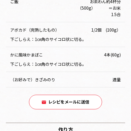
ご飯
お茶わん約4杯分
（500g） ＝お米
1.5合
アボカド（完熟したもの）
1/2個 (100g）
下ごしらえ：1㎝角のサイコロ状に切る。
かに風味かまぼこ
4本(60g)
下ごしらえ：1㎝角のサイコロ状に切る。
（お好みで）きざみのり
適量
レシピをメールに送信
作り方