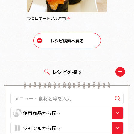
チーズ～
ひと口オードブル寿司
簡単たくあ
レシピ検索へ戻る
レシピを探す