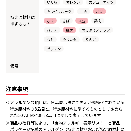
いくら
オレンジ
カシューナッツ
キウイフルーツ
牛肉
ごま
特定原材料に
さけ
さば
大豆
鶏肉
準ずるもの
バナナ
豚肉
マカダミアナッツ
もも
やまいも
りんご
ゼラチン
備考
注意事項
※アレルゲンの項目は、食品表示法にて表示が義務化されている
特定原材料の8品目と、特定原材料に準ずるものとして定めら
れた20品目の合計28品目に関して表示しています。
※商品の改訂等により、「食物アレルギー表示リスト」と商品
パッケージ記載のアレルゲン（特定原材料および特定原材料に