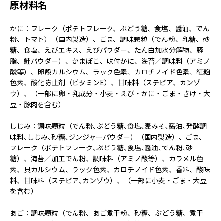
原材料名
かに：フレーク（ポテトフレーク、ぶどう糖、食塩、醤油、でん
粉、トマト）（国内製造）、ごま、調味顆粒（でん粉、乳糖、砂
糖、食塩、えびエキス、えびパウダー、たん白加水分解物、豚
脂、鮭パウダー）、かまぼこ、味付かに、海苔／調味料（アミノ
酸等）、卵殻カルシウム、ラック色素、カロチノイド色素、紅麹
色素、酸化防止剤（ビタミンE）、甘味料（ステビア、カンゾ
ウ）、（一部に卵・乳成分・小麦・えび・かに・ごま・さけ・大
豆・豚肉を含む）
しじみ：調味顆粒（でん粉､ぶどう糖､食塩､麦みそ､醤油､発酵調
味料､しじみ､砂糖､ジンジャーパウダー）（国内製造）、ごま、
フレーク（ポテトフレーク､ぶどう糖､食塩､醤油､でん粉､砂
糖）、海苔／加工でん粉、調味料（アミノ酸等）、カラメル色
素、貝カルシウム、ラック色素、カロチノイド色素、香料、酸味
料、甘味料（ステビア､カンゾウ）、（一部に小麦・ごま・大豆
を含む）
あご：調味顆粒（でん粉、あご煮干粉、砂糖、ぶどう糖、煮干