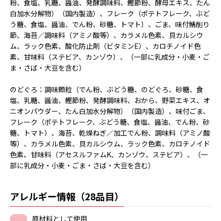
粉、食塩、乳糖、醤油、発酵調味料、鰹節粉、酵母エキス、たん
白加水分解物）（国内製造）、フレーク（ポテトフレーク、ぶど
う糖、食塩、醤油、でん粉、砂糖、トマト）、ごま、味付鯖削り
節、海苔／調味料（アミノ酸等）、カラメル色素、貝カルシウ
ム、ラック色素、酸化防止剤（ビタミンE）、カロチノイド色
素、甘味料（ステビア、カンゾウ）、（一部に乳成分・小麦・ご
ま・さば・大豆を含む）
のどぐろ：調味顆粒（でん粉、ぶどう糖、のどぐろ、砂糖、食
塩、乳糖、醤油、鰹節粉、発酵調味料、おから、野菜エキス、オ
ニオンパウダー、たん白加水分解物）（国内製造）、味付ごま、
フレーク（ポテトフレーク、ぶどう糖、食塩、醤油、でん粉、砂
糖、トマト）、海苔、乾燥ねぎ／加工でん粉、調味料（アミノ酸
等）、カラメル色素、貝カルシウム、ラック色素、カロチノイド
色素、甘味料（アセスルファムK、カンゾウ、ステビア）、（一
部に乳成分・小麦・ごま・さば・大豆を含む）
アレルギー情報（28品目）
原材料として使用