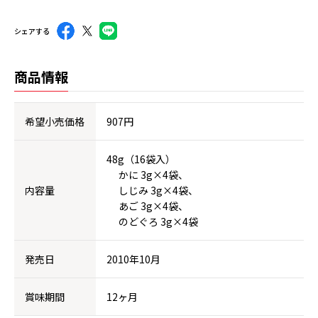
シェアする
商品情報
希望小売価格
907円
48g（16袋入）
かに 3g×4袋、
内容量
しじみ 3g×4袋、
あご 3g×4袋、
のどぐろ 3g×4袋
発売日
2010年10月
賞味期間
12ヶ月