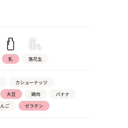
乳
落花生
カシューナッツ
大豆
鶏肉
バナナ
りんご
ゼラチン