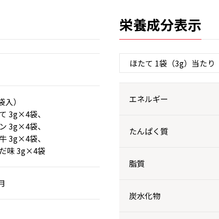
栄養成分表示
エネルギー
6袋入）
3g×4袋、
3g×4袋、
たんぱく質
3g×4袋、
 3g×4袋
脂質
月
炭水化物