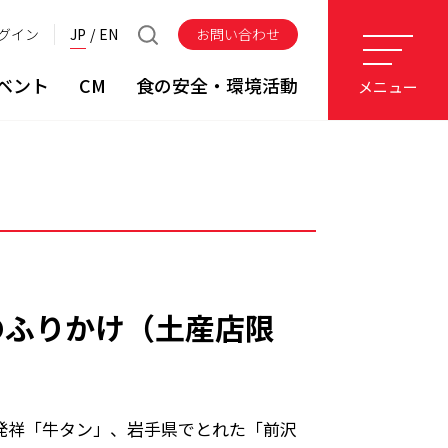
グイン
JP
EN
お問い合わせ
ベント
CM
食の安全・環境活動
メニュー
のふりかけ（土産店限
発祥「牛タン」、岩手県でとれた「前沢