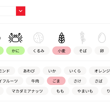
かに
くるみ
小麦
そば
卵
モンド
あわび
いか
いくら
オレンジ
イフルーツ
牛肉
ごま
さけ
さば
マカダミアナッツ
もも
やまいも