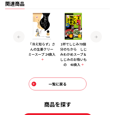
関連商品
オニオンコンソメ
「冷え知らず」さ
1杯でしじみ70個
1杯でしじみ70
ープ 30食入
んの生姜クリー
分のちから しじ
分のちから し
ミースープ 24食入
みわかめスープ＆
みのお吸いも
しじみのお吸いも
徳用40食入
の 40食入
一覧に戻る
商品を探す