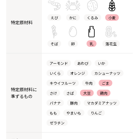
えび
かに
くるみ
小麦
特定原材料
そば
卵
乳
落花生
アーモンド
あわび
いか
いくら
オレンジ
カシューナッツ
キウイフルーツ
牛肉
ごま
特定原材料に
さけ
さば
大豆
鶏肉
準ずるもの
バナナ
豚肉
マカダミアナッツ
もも
やまいも
りんご
ゼラチン