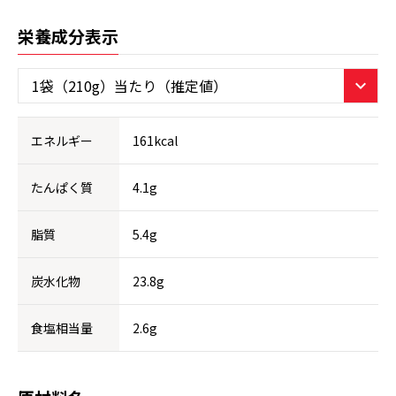
栄養成分表示
エネルギー
161kcal
たんぱく質
4.1g
脂質
5.4g
炭水化物
23.8g
食塩相当量
2.6g