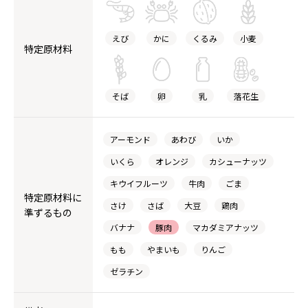
えび
かに
くるみ
小麦
特定原材料
そば
卵
乳
落花生
アーモンド
あわび
いか
いくら
オレンジ
カシューナッツ
キウイフルーツ
牛肉
ごま
特定原材料に
さけ
さば
大豆
鶏肉
準ずるもの
バナナ
豚肉
マカダミアナッツ
もも
やまいも
りんご
ゼラチン