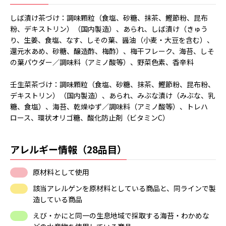
しば漬け茶づけ：調味顆粒（食塩、砂糖、抹茶、鰹節粉、昆布
粉、デキストリン）（国内製造）、あられ、しば漬け（きゅう
り、生姜、食塩、なす、しその葉、醤油（小麦・大豆を含む）、
還元水あめ、砂糖、醸造酢、梅酢）、梅干フレーク、海苔、しそ
の葉パウダー／調味料（アミノ酸等）、野菜色素、香辛料
壬生菜茶づけ：調味顆粒（食塩、砂糖、抹茶、鰹節粉、昆布粉、
デキストリン）（国内製造）、あられ、みぶな漬け（みぶな、乳
糖、食塩）、海苔、乾燥ゆず／調味料（アミノ酸等）、トレハ
ロース、環状オリゴ糖、酸化防止剤（ビタミンC）
アレルギー情報（28品目）
原材料として使用
該当アレルゲンを原材料としている商品と、同ラインで製
造している商品
えび・かにと同一の生息地域で採取する海苔・わかめな