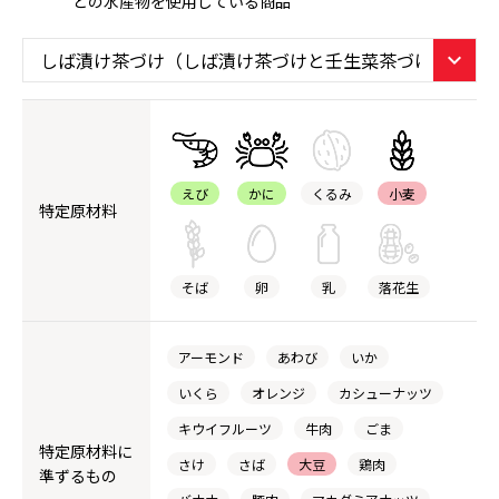
どの水産物を使用している商品
えび
かに
くるみ
小麦
特定原材料
そば
卵
乳
落花生
アーモンド
あわび
いか
いくら
オレンジ
カシューナッツ
キウイフルーツ
牛肉
ごま
特定原材料に
さけ
さば
大豆
鶏肉
準ずるもの