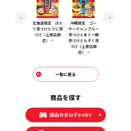
北海道限定 うに
北海道限定 ほた
沖縄限定 ゴー
九州限定 明太
みそ汁とほたてみ
て茶づけとうに茶
ヤーチャンプルー
菜茶づけと黒豚
そ汁（土産店限
づけ（土産店限
茶づけとあぐー豚
づけ（土産店
定）
定）
茶づけともずく茶
定）
づけ（土産店限
定）
一覧に戻る
商品を探す
商品カタログ
から探す