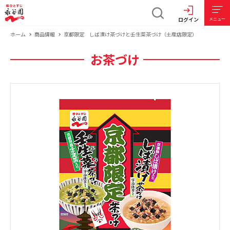
ログイン
メニュー
ホーム
商品情報
京都限定 しば漬け茶づけと壬生菜茶づけ（土産店限定）
お茶づけ