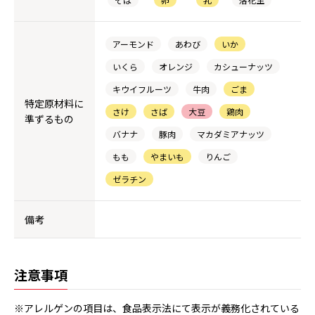
アーモンド
あわび
いか
いくら
オレンジ
カシューナッツ
キウイフルーツ
牛肉
ごま
特定原材料に
さけ
さば
大豆
鶏肉
準ずるもの
バナナ
豚肉
マカダミアナッツ
もも
やまいも
りんご
ゼラチン
備考
注意事項
※アレルゲンの項目は、食品表示法にて表示が義務化されている