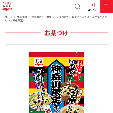
ログイン
メニュー
ホーム
商品情報
神奈川限定 湘南しらす茶づけと三崎まぐろ茶づけとふかひれ茶づ
け（土産店限定）
お茶づけ