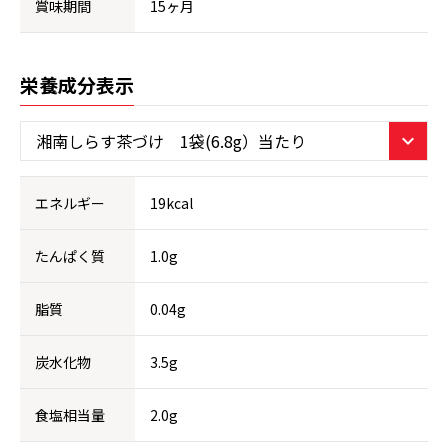
賞味期間
15ヶ月
栄養成分表示
エネルギー
19kcal
たんぱく質
1.0g
脂質
0.04g
炭水化物
3.5g
食塩相当量
2.0g