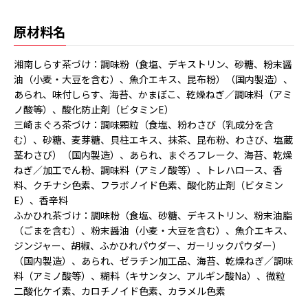
原材料名
湘南しらす茶づけ：調味粉（食塩、デキストリン、砂糖、粉末醤
油（小麦・大豆を含む）、魚介エキス、昆布粉）（国内製造）、
あられ、味付しらす、海苔、かまぼこ、乾燥ねぎ／調味料（アミ
ノ酸等）、酸化防止剤（ビタミンE）
三崎まぐろ茶づけ：調味顆粒（食塩、粉わさび（乳成分を含
む）、砂糖、麦芽糖、貝柱エキス、抹茶、昆布粉、わさび、塩蔵
茎わさび）（国内製造）、あられ、まぐろフレーク、海苔、乾燥
ねぎ／加工でん粉、調味料（アミノ酸等）、トレハロース、香
料、クチナシ色素、フラボノイド色素、酸化防止剤（ビタミン
E）、香辛料
ふかひれ茶づけ：調味粉（食塩、砂糖、デキストリン、粉末油脂
（ごまを含む）、粉末醤油（小麦・大豆を含む）、魚介エキス、
ジンジャー、胡椒、ふかひれパウダー、ガーリックパウダー）
（国内製造）、あられ、ゼラチン加工品、海苔、乾燥ねぎ／調味
料（アミノ酸等）、糊料（キサンタン、アルギン酸Na）、微粒
二酸化ケイ素、カロチノイド色素、カラメル色素