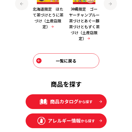
北海道限定 うに
北海道限定 ほた
沖縄限定 ゴー
九州限定 明太
みそ汁とほたてみ
て茶づけとうに茶
ヤーチャンプルー
菜茶づけと黒豚
そ汁（土産店限
づけ（土産店限
茶づけとあぐー豚
づけ（土産店
定）
定）
茶づけともずく茶
定）
づけ（土産店限
定）
一覧に戻る
商品を探す
商品カタログ
から探す
アレルギー情報
から探す