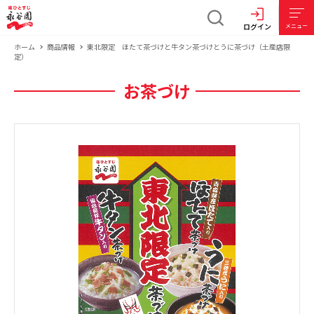
ログイン
メニュー
ホーム
商品情報
東北限定 ほたて茶づけと牛タン茶づけとうに茶づけ（土産店限
定）
お茶づけ