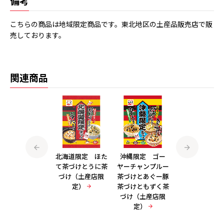
備考
こちらの商品は地域限定商品です。東北地区の土産品販売店で販
売しております。
関連商品
北海道限定 うに
北海道限定 ほた
沖縄限定 ゴー
九州限定 明太
みそ汁とほたてみ
て茶づけとうに茶
ヤーチャンプルー
菜茶づけと黒豚
そ汁（土産店限
づけ（土産店限
茶づけとあぐー豚
づけ（土産店
定）
定）
茶づけともずく茶
定）
づけ（土産店限
定）