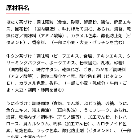
原材料名
ほたて茶づけ：調味顆粒（食塩、砂糖、鰹節粉、醤油、鰹節エキ
ス、昆布粉）（国内製造）、味付ほたて貝柱、あられ、海苔、乾
燥ねぎ／調味料（アミノ酸等）、カラメル色素、酸化防止剤（ビ
タミンＥ）、香辛料、（一部に小麦・大豆・ゼラチンを含む）
牛タン茶づけ：調味粉（ビーフエキス、食塩、チキンエキス、ク
リーミングパウダー、ポークエキス、粉末醤油、胡椒、砂糖）
（国内製造）、味付牛タン、乾燥ねぎ、ごま、わかめ／調味料
（アミノ酸等）、微粒二酸化ケイ素、酸化防止剤（ビタミン
Ｅ）、カラメル色素、香料、（一部に小麦・乳成分・牛肉・ご
ま・大豆・鶏肉・豚肉を含む）
うに茶づけ：調味顆粒（食塩、でん粉、ぶどう糖、砂糖、うに、
魚介エキス、粉末醤油）（国内製造）、うにフレーク、あられ、
海苔、乾燥ねぎ／調味料（アミノ酸等）、加工でん粉、トレハ
ロース、貝カルシウム、糊料（加工でん粉）、カロチノイド色
素、紅麹色素、ラック色素、酸化防止剤（ビタミンＥ）、（一部
に小麦・大豆を含む）