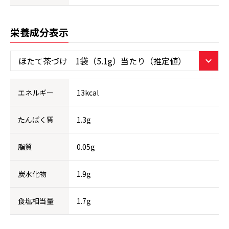
栄養成分表示
エネルギー
13kcal
たんぱく質
1.3g
脂質
0.05g
炭水化物
1.9g
食塩相当量
1.7g