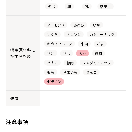
そば
卵
乳
落花生
アーモンド
あわび
いか
いくら
オレンジ
カシューナッツ
キウイフルーツ
牛肉
ごま
特定原材料に
さけ
さば
大豆
鶏肉
準ずるもの
バナナ
豚肉
マカダミアナッツ
もも
やまいも
りんご
ゼラチン
備考
注意事項