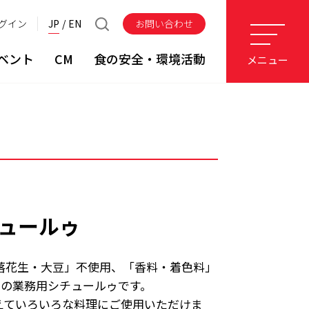
グイン
JP
EN
お問い合わせ
ベント
CM
食の安全・環境活動
メニュー
チュールゥ
落花生・大豆」不使用、「香料・着色料」
l」の業務用シチュールゥです。
えていろいろな料理にご使用いただけま