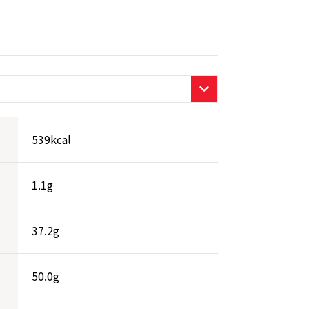
539kcal
1.1g
37.2g
50.0g