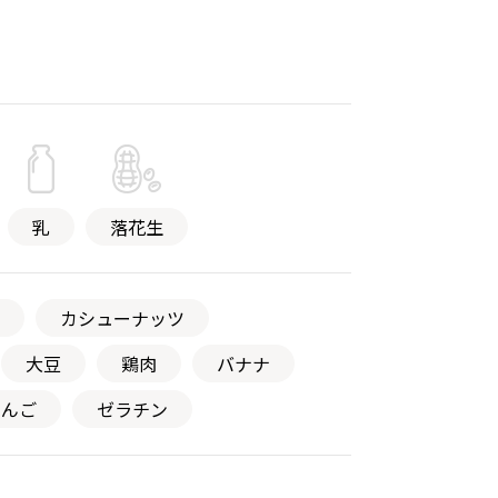
乳
落花生
カシューナッツ
大豆
鶏肉
バナナ
りんご
ゼラチン