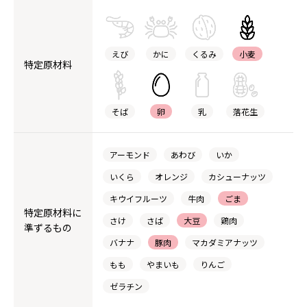
えび
かに
くるみ
小麦
特定原材料
そば
卵
乳
落花生
アーモンド
あわび
いか
いくら
オレンジ
カシューナッツ
キウイフルーツ
牛肉
ごま
特定原材料に
さけ
さば
大豆
鶏肉
準ずるもの
バナナ
豚肉
マカダミアナッツ
もも
やまいも
りんご
ゼラチン