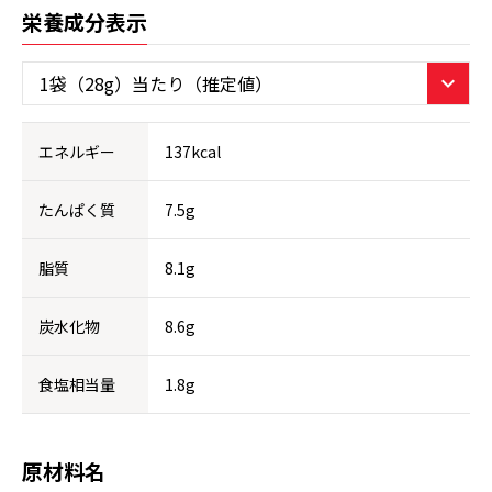
栄養成分表示
エネルギー
137kcal
たんぱく質
7.5g
脂質
8.1g
炭水化物
8.6g
食塩相当量
1.8g
原材料名