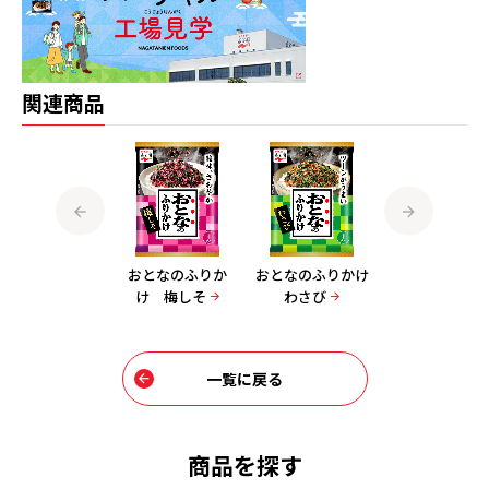
関連商品
おとなのふりか
おとなのふりか
おとなのふりかけ
おとなのふりか
け 牛しぐれ
け 梅しそ
わさび
紅鮭
一覧に戻る
商品を探す