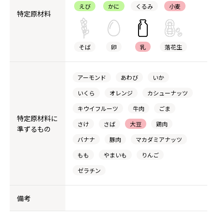
えび
かに
くるみ
小麦
特定原材料
そば
卵
乳
落花生
アーモンド
あわび
いか
いくら
オレンジ
カシューナッツ
キウイフルーツ
牛肉
ごま
特定原材料に
さけ
さば
大豆
鶏肉
準ずるもの
バナナ
豚肉
マカダミアナッツ
もも
やまいも
りんご
ゼラチン
備考