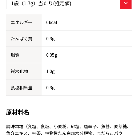
エネルギー
6kcal
たんぱく質
0.3g
脂質
0.05g
炭水化物
1.0g
食塩相当量
0.3g
原材料名
調味顆粒（乳糖、食塩、小麦粉、砂糖、唐辛子、魚醤、麦芽糖、
魚介エキス、抹茶、植物性たん白加水分解物、まだらこパウ