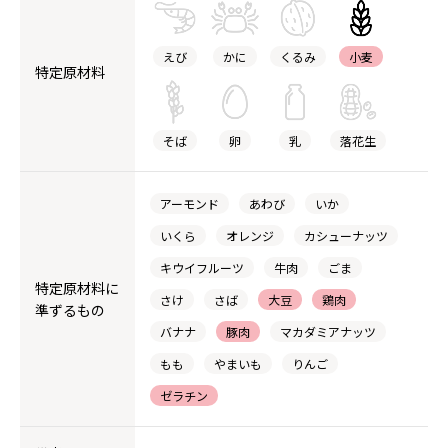
えび
かに
くるみ
小麦
特定原材料
そば
卵
乳
落花生
アーモンド
あわび
いか
いくら
オレンジ
カシューナッツ
キウイフルーツ
牛肉
ごま
特定原材料に
さけ
さば
大豆
鶏肉
準ずるもの
バナナ
豚肉
マカダミアナッツ
もも
やまいも
りんご
ゼラチン