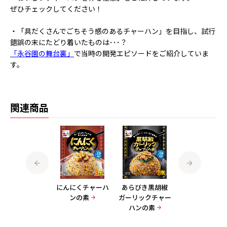
ぜひチェックしてください！
・「具だくさんでごちそう感のあるチャーハン」を目指し、試行
錯誤の末にたどり着いたものは･･･？
「永谷園の舞台裏」
で当時の開発エピソードをご紹介していま
す。
関連商品
海鮮チゲ味チャー
にんにくチャーハ
あらびき黒胡椒
五目チャーハン
ハンの素
ンの素
ガーリックチャー
素
ハンの素