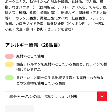
ポークエキス、動物性たん白加水分解物、香味油、でん粉、胡
椒、ねぎパウダー）（国内製造）、フレーク（米粉、でん粉、脱
脂大豆、砂糖、食塩、植物油脂）、乾燥ねぎ／調味料（アミノ酸
等）、カラメル色素、微粒二酸化ケイ素、紅麹色素、レシチン、
香料、カロチノイド色素、酸化防止剤（ビタミンE）、（一部に
小麦・大豆・鶏肉・豚肉・ゼラチンを含む）
アレルギー情報（28品目）
原材料として使用
該当アレルゲンを原材料としている商品と、同ラインで製
造している商品
えび・かにと同一の生息地域で採取する海苔・わかめな
どの水産物を使用している商品