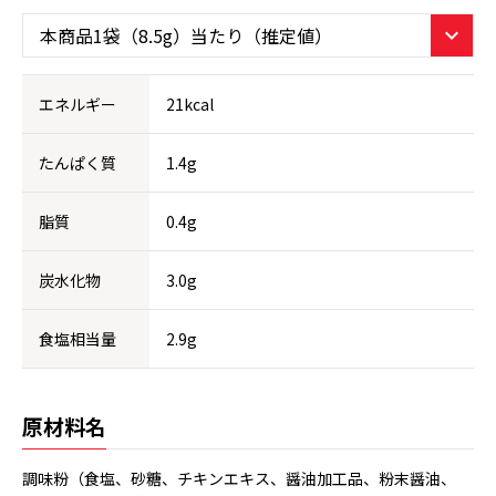
エネルギー
21kcal
たんぱく質
1.4g
脂質
0.4g
炭水化物
3.0g
食塩相当量
2.9g
原材料名
調味粉（食塩、砂糖、チキンエキス、醤油加工品、粉末醤油、