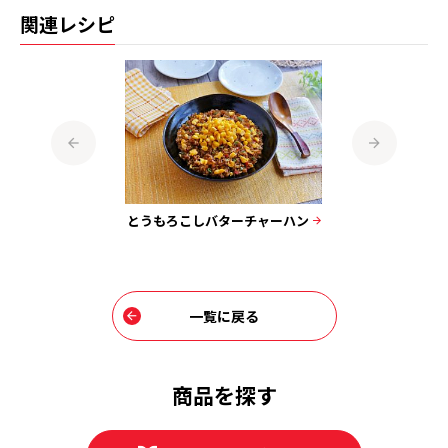
関連レシピ
ねぎチャーハ
肉ニ
とうもろこしバターチャーハン
一覧に戻る
商品を探す