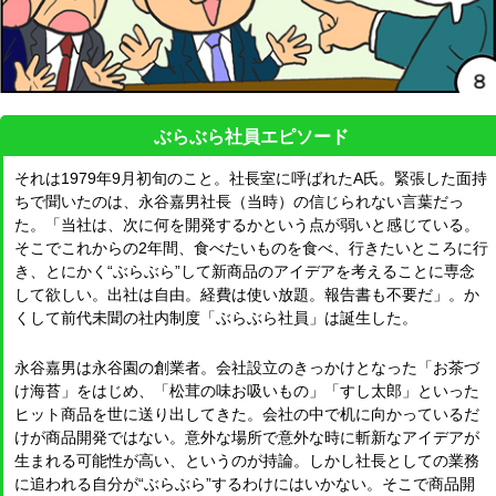
ぶらぶら社員エピソード
それは1979年9月初旬のこと。社長室に呼ばれたA氏。緊張した面持
ちで聞いたのは、永谷嘉男社長（当時）の信じられない言葉だっ
た。「当社は、次に何を開発するかという点が弱いと感じている。
そこでこれからの2年間、食べたいものを食べ、行きたいところに行
き、とにかく“ぶらぶら”して新商品のアイデアを考えることに専念
して欲しい。出社は自由。経費は使い放題。報告書も不要だ」。か
くして前代未聞の社内制度「ぶらぶら社員」は誕生した。
永谷嘉男は永谷園の創業者。会社設立のきっかけとなった「お茶づ
け海苔」をはじめ、「松茸の味お吸いもの」「すし太郎」といった
ヒット商品を世に送り出してきた。会社の中で机に向かっているだ
けが商品開発ではない。意外な場所で意外な時に斬新なアイデアが
生まれる可能性が高い、というのが持論。しかし社長としての業務
に追われる自分が“ぶらぶら”するわけにはいかない。そこで商品開