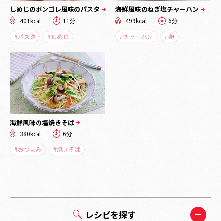
しめじのボンゴレ風味のパスタ
海鮮風味のねぎ塩チャーハン
401kcal
11分
499kcal
6分
#パスタ
#しめじ
#チャーハン
#卵
海鮮風味の塩焼きそば
380kcal
6分
#おつまみ
#焼きそば
レシピを探す