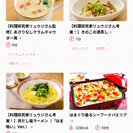
【料理研究家リュウジさん監
【料理研究家リュウジさん考
修】あさりなしクラムチャウ
案！】きのこの酒蒸し
ダー風
7分
9分
#まいたけ
#酒蒸し
#クラムチャウダー
#電子レンジ
【料理研究家リュウジさん考
はまぐり香るシーフードパエリア
案！】貝だし塩ラーメン（「はま
吸い」Ver.）
328kcal
50分