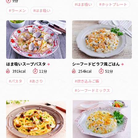
9分
#はま吸い
#ホットプレート
#ラーメン
#はま吸い
はま吸いスープパスタ
シーフードピラフ風ごはん
391kcal
11分
254kcal
51分
#パスタ
#あさり
#炊き込みご飯
#シーフードミックス