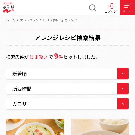
ログイン
メニュー
ホーム
アレンジレシピ
「はま吸い」のレシピ
アレンジレシピ検索結果
9
検索条件が
はま吸い
で
件
ヒットしました。